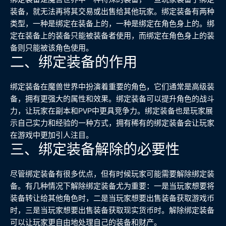
装备，就无法再将其交易或出售给其他玩家。绑定装备有两种
类型，一种是绑定在装备上的，一种是绑定在角色身上的。绑
定在装备上的装备只能被装备者使用，而绑定在角色身上的装
备则只能被该角色使用。
二、绑定装备的作用
绑定装备在魔兽世界中扮演着重要的角色，它们通常是高级装
备，拥有更强大的属性和效果。绑定装备可以提升角色的战斗
力，让玩家在副本和PVP中更具竞争力。绑定装备也是玩家展
示自己实力和经验的一种方式，拥有稀有的绑定装备会让玩家
在游戏中更加引人注目。
三、绑定装备解除的必要性
尽管绑定装备有很多优点，但有时候玩家可能需要解除绑定装
备。有几种情况下解除绑定装备尤为重要：一是当玩家想要将
装备转让给其他角色时，二是当玩家想要出售装备获取游戏币
时，三是当玩家想要出售装备获取现实货币时。解除绑定装备
可以让玩家更自由地处理自己的装备和财产。