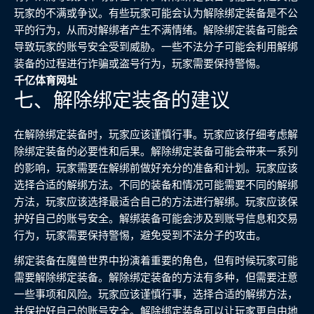
玩家的不满或争议。有些玩家可能会认为解除绑定装备是不公
平的行为，从而对解绑者产生不满情绪。解除绑定装备可能会
导致玩家的账号安全受到威胁。一些不法分子可能会利用解绑
装备的过程进行诈骗或盗号行为，玩家需要保持警惕。
千亿体育网址
七、解除绑定装备的建议
在解除绑定装备时，玩家应该谨慎行事。玩家应该仔细考虑解
除绑定装备的必要性和后果。解除绑定装备可能会带来一系列
的影响，玩家需要在解绑前做好充分的准备和计划。玩家应该
选择合适的解绑方法。不同的装备和情况可能需要不同的解绑
方法，玩家应该选择最适合自己的方法进行解绑。玩家应该保
护好自己的账号安全。解绑装备可能会涉及到账号信息和交易
行为，玩家需要保持警惕，避免受到不法分子的攻击。
绑定装备在魔兽世界中扮演着重要的角色，但有时候玩家可能
需要解除绑定装备。解除绑定装备的方法有多种，但需要注意
一些事项和风险。玩家应该谨慎行事，选择合适的解绑方法，
并保护好自己的账号安全。解除绑定装备可以让玩家更自由地