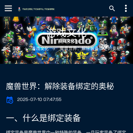
游戏文化
首页
游戏文化
魔兽世界：解除装备绑定的奥秘
魔兽世界：解除装备绑定的奥秘
2025-07-10 07:47:55
一、什么是绑定装备
绑定装备是魔兽世界中一种特殊的装备，一旦玩家装备了绑定