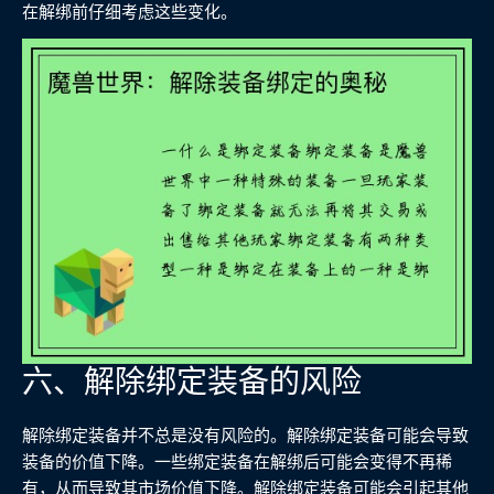
在解绑前仔细考虑这些变化。
六、解除绑定装备的风险
解除绑定装备并不总是没有风险的。解除绑定装备可能会导致
装备的价值下降。一些绑定装备在解绑后可能会变得不再稀
有，从而导致其市场价值下降。解除绑定装备可能会引起其他