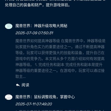
处理自己的装备和财产，提升游戏体验。
魔兽世界：神器升级攻略大揭秘
2025-07-09 07:50:31
魔兽世界如何提高神器等级 在魔兽世界中，神器等级是
玩家提升角色实力的重要途径之一。通过不断提高神器
等级，玩家可以获得更强大的技能和装备，提升自己在
游戏中的竞争力。本文将从多个方面介绍如何有效提高
神器等级。 1. 完成任务和副本 完成任务和副本是提升
神器等级的重要途径之一。在游戏中，玩家可以通过接
取主...
阅读
魔兽世界：鼠标调整视角，掌握中心
2025-07-11 07:49:20