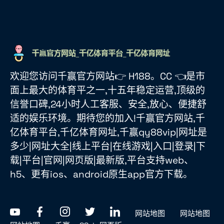
欢迎您访问千赢官方网站👉 H188。CC 👈是市
面上最大的体育平之一,十五年稳定运营,顶级的
信誉口碑,24小时人工客服、安全,放心、便捷舒
适的娱乐环境。期待您的加入!千赢官方网站,千
亿体育平台,千亿体育网址,千赢qy88vip|网址是
多少|网址大全|线上平台|在线游戏|入口|登录|下
载|平台|官网|网页版|最新版,平台支持web、
h5、更有ios、android原生app官方下载。
网站地图
网站地图