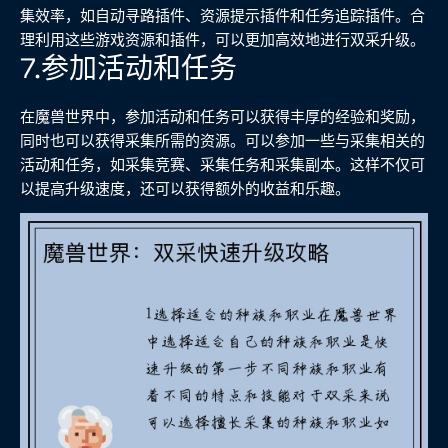
集效率，如自动寻路插件、资源提示插件和任务追踪插件。合
理利用这些游戏资源和插件，可以更加高效地进行双采升级。
7.参加活动和任务
在魔兽世界中，参加活动和任务可以获得丰厚的经验和奖励，
同时也可以获得采集所需的资源。可以参加一些与采集相关的
活动和任务，如采集竞赛、采集任务和采集副本。这样不仅可
以提高升级速度，还可以获得额外的收益和乐趣。