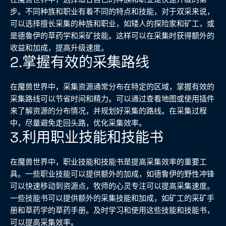
步。不同种族和职业有着不同的特点和技能，对于双采来说，
可以选择擅长采集的种族和职业，如矮人的探险家和矿工，或
是德鲁伊的草药学和采矿技能。这样可以在采集时获得额外的
收益和加成，提高升级速度。
2.掌握有效的采集路线
在魔兽世界中，采集资源通常分布在特定的区域，掌握有效的
采集路线可以节省时间和精力。可以通过查看地图或使用插件
来了解资源的分布情况，并规划好采集的路线。在采集过程
中，尽量避免走回头路，优化采集效率。
3.利用职业技能和技能书
在魔兽世界中，职业技能和技能书是提高采集效率的重要工
具。一些职业技能可以提供额外的加成，如德鲁伊的野性冲锋
可以快速移动到资源点，牧师的心灵专注可以提高采集速度。
一些技能书可以提供额外的采集技能和加成，如矿工的采矿手
册和草药学的草药手册。及时学习和使用这些技能和技能书，
可以提高采集效率。