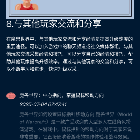
8.与其他玩家交流和分享
在魔兽世界中，与其他玩家交流和分享经验是提高升级速度的
重要途径。可以加入游戏中的聊天频道或社交媒体群组，与其
他玩家交流采集经验和技巧。可以分享自己的经验和技巧，帮
助其他玩家提高升级效率。通过与其他玩家的交流和分享，可
以不断学习和进步，快速升级双采。
魔兽世界：中心指向，掌握鼠标移动方向
2025-07-04 07:47:41
魔兽世界如何设置鼠标指针移动方向 魔兽世界（World
of Warcraft）是一款广受欢迎的大型多人在线角色扮
演游戏。在游戏中，鼠标指针的移动方向对于玩家来说
非常重要，它直接影响着游戏的操作体验和战斗效果。