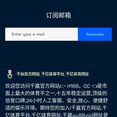
订阅邮箱
Enter your e-mail
Subscribe
欢迎您访问千赢官方网站👉 H188。CC 👈是市
面上最大的体育平之一,十五年稳定运营,顶级的
信誉口碑,24小时人工客服、安全,放心、便捷舒
适的娱乐环境。期待您的加入!千赢官方网站,千
亿体育平台,千亿体育网址,千赢qy88vip|网址是