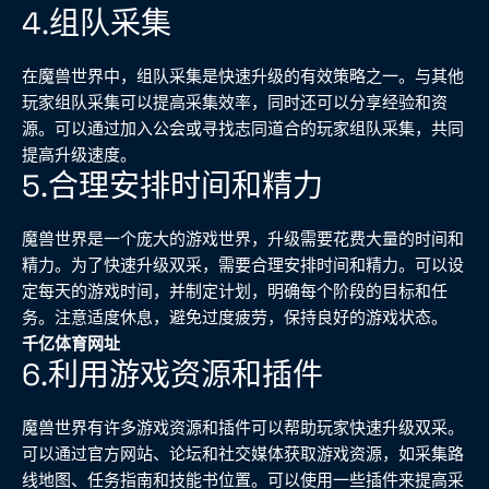
4.组队采集
在魔兽世界中，组队采集是快速升级的有效策略之一。与其他
玩家组队采集可以提高采集效率，同时还可以分享经验和资
源。可以通过加入公会或寻找志同道合的玩家组队采集，共同
提高升级速度。
5.合理安排时间和精力
魔兽世界是一个庞大的游戏世界，升级需要花费大量的时间和
精力。为了快速升级双采，需要合理安排时间和精力。可以设
定每天的游戏时间，并制定计划，明确每个阶段的目标和任
务。注意适度休息，避免过度疲劳，保持良好的游戏状态。
千亿体育网址
6.利用游戏资源和插件
魔兽世界有许多游戏资源和插件可以帮助玩家快速升级双采。
可以通过官方网站、论坛和社交媒体获取游戏资源，如采集路
线地图、任务指南和技能书位置。可以使用一些插件来提高采