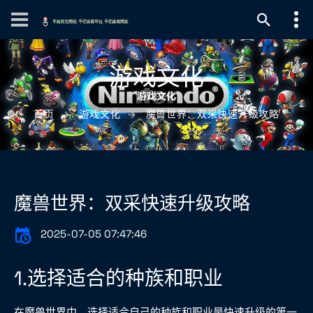
游戏文化
首页
游戏文化
魔兽世界：双采快速升级攻略
魔兽世界：双采快速升级攻略
2025-07-05 07:47:46
1.选择适合的种族和职业
在魔兽世界中，选择适合自己的种族和职业是快速升级的第一